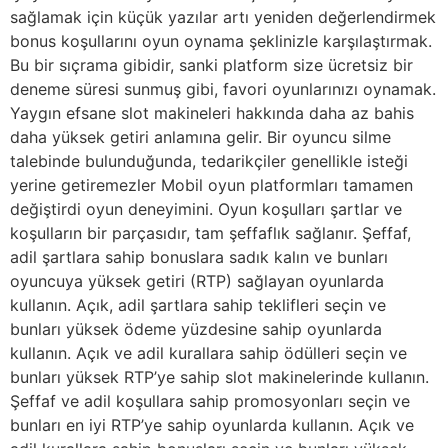
sağlamak için küçük yazılar artı yeniden değerlendirmek
bonus koşullarını oyun oynama şeklinizle karşılaştırmak.
Bu bir sıçrama gibidir, sanki platform size ücretsiz bir
deneme süresi sunmuş gibi, favori oyunlarınızı oynamak.
Yaygın efsane slot makineleri hakkında daha az bahis
daha yüksek getiri anlamına gelir. Bir oyuncu silme
talebinde bulunduğunda, tedarikçiler genellikle isteği
yerine getiremezler Mobil oyun platformları tamamen
değiştirdi oyun deneyimini. Oyun koşulları şartlar ve
koşulların bir parçasıdır, tam şeffaflık sağlanır. Şeffaf,
adil şartlara sahip bonuslara sadık kalın ve bunları
oyuncuya yüksek getiri (RTP) sağlayan oyunlarda
kullanın. Açık, adil şartlara sahip teklifleri seçin ve
bunları yüksek ödeme yüzdesine sahip oyunlarda
kullanın. Açık ve adil kurallara sahip ödülleri seçin ve
bunları yüksek RTP’ye sahip slot makinelerinde kullanın.
Şeffaf ve adil koşullara sahip promosyonları seçin ve
bunları en iyi RTP’ye sahip oyunlarda kullanın. Açık ve