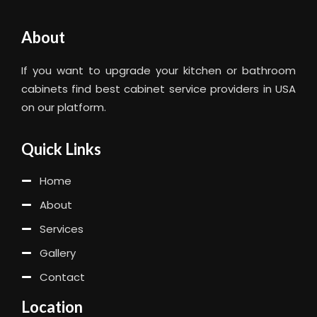
About
If you want to upgrade your kitchen or bathroom
cabinets find best cabinet service providers in USA
on our platform.
Quick Links
Home
About
Services
Gallery
Contact
Location