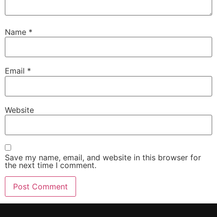
Name
*
Email
*
Website
Save my name, email, and website in this browser for
the next time I comment.