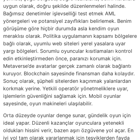
uygun olarak, doğru şekilde düzenlenmeleri halinde.
Bağımsız denetimler işlevselliği test etmek AML
yönergeleri ve potansiyel zayıflıkları belirlemek. Benim
görüşüme göre hiçbir durumda asla kendim oyun
meraklısı olarak. Politika uygulamanın kapsamı bölgelere
bağlı olarak, uyumlu web siteleri yerel yasalara uyar
yargı bölgeleri. Sorumlu oyuncular kısıtlamaları kontrol
edin etkinleştirmeden önce, paranızı korumak için.
Metaverse’de avatarlar gerçek zamanlı olarak bağlantı
kuruyor. Blockchain sayesinde finansman daha kolaydır.
Sonuç olarak, şüpheli sitelerden kaçınmak yalanlardan
korkmak yerine. Yetkili operatör yönetmeliklere uyar,
işlemlerin güvenliğini sağlamak için. Mobil oyunlar
sayesinde, oyun makineleri ulaşılabilir.
Orta düzeyde oyunlar denge sunar, gündelik oyun için
ideal yapar. Düzenli kazançlar oyunculara yetenekli
oldukları hissini verir, bazen aşırı özgüvene yol açar. En
iyi yol tam olarak yararlanmak için teşviklerden fayda