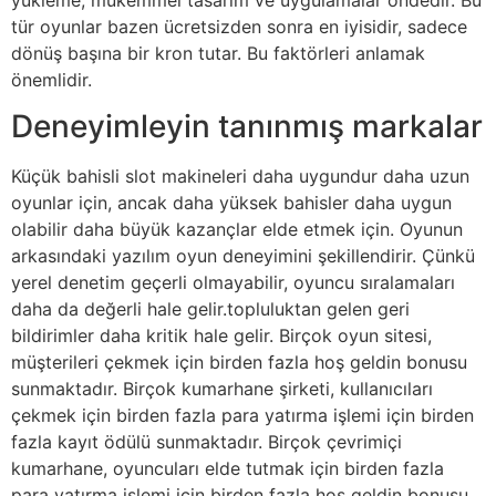
tür oyunlar bazen ücretsizden sonra en iyisidir, sadece
dönüş başına bir kron tutar. Bu faktörleri anlamak
önemlidir.
Deneyimleyin tanınmış markalar
Küçük bahisli slot makineleri daha uygundur daha uzun
oyunlar için, ancak daha yüksek bahisler daha uygun
olabilir daha büyük kazançlar elde etmek için. Oyunun
arkasındaki yazılım oyun deneyimini şekillendirir. Çünkü
yerel denetim geçerli olmayabilir, oyuncu sıralamaları
daha da değerli hale gelir.topluluktan gelen geri
bildirimler daha kritik hale gelir. Birçok oyun sitesi,
müşterileri çekmek için birden fazla hoş geldin bonusu
sunmaktadır. Birçok kumarhane şirketi, kullanıcıları
çekmek için birden fazla para yatırma işlemi için birden
fazla kayıt ödülü sunmaktadır. Birçok çevrimiçi
kumarhane, oyuncuları elde tutmak için birden fazla
para yatırma işlemi için birden fazla hoş geldin bonusu