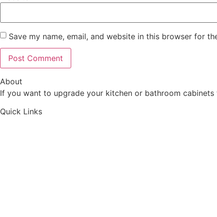
Save my name, email, and website in this browser for th
About
If you want to upgrade your kitchen or bathroom cabinets f
Quick Links