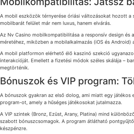
Mobilkompatibilitás: Játssz b
A mobil eszközök térnyerése óriási változásokat hozott a 
mobilbarát felület már nem luxus, hanem elvárás.
Az Nv Casino mobilkompatibilitása a responsív design és 
méretéhez, miközben a mobilalkalmazás (iOS és Android) a
A mobil platformon elérhető élő kaszinó szekció ugyanazoka
interakcióját. Emellett a fizetési módok széles skálája – ba
megtörténik.
Bónuszok és VIP program: T
A bónuszok gyakran az első dolog, ami miatt egy játékos 
program-ot, amely a hűséges játékosokat jutalmazza.
A VIP szintek (Bronz, Ezüst, Arany, Platina) mind különb
szabott bónuszcsomagok. A program átlátható pontgyűjtő r
készpénzre.