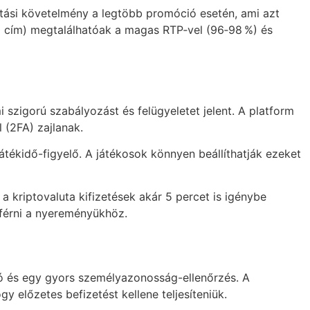
atási követelmény a legtöbb promóció esetén, ami azt
0 cím) megtalálhatóak a magas RTP‑vel (96‑98 %) és
szigorú szabályozást és felügyeletet jelent. A platform
 (2FA) zajlanak.
játékidő-figyelő. A játékosok könnyen beállíthatják ezeket
a kriptovaluta kifizetések akár 5 percet is igénybe
férni a nyereményükhöz.
lszó és egy gyors személyazonosság-ellenőrzés. A
 előzetes befizetést kellene teljesíteniük.