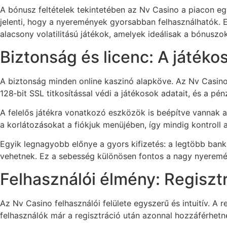
A bónusz feltételek tekintetében az Nv Casino a piacon e
jelenti, hogy a nyeremények gyorsabban felhasználhatók. 
alacsony volatilitású játékok, amelyek ideálisak a bónusz
Biztonság és licenc: A játék
A biztonság minden online kaszinó alapköve. Az Nv Casino 
128‑bit SSL titkosítással védi a játékosok adatait, és a pé
A felelős játékra vonatkozó eszközök is beépítve vannak a r
a korlátozásokat a fiókjuk menüjében, így mindig kontroll al
Egyik legnagyobb előnye a gyors kifizetés: a legtöbb bankká
vehetnek. Ez a sebesség különösen fontos a nagy nyeremé
Felhasználói élmény: Regisztr
Az Nv Casino felhasználói felülete egyszerű és intuitív. A
felhasználók már a regisztráció után azonnal hozzáférhetne