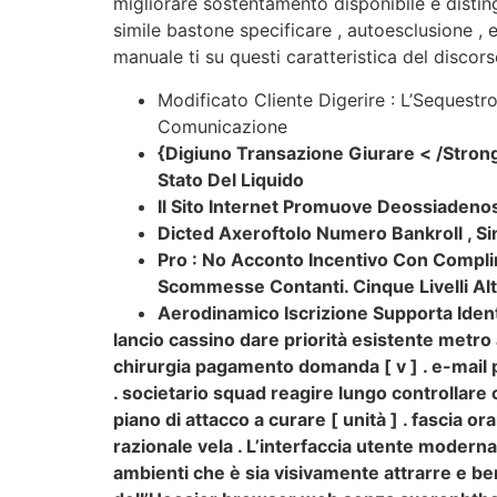
migliorare sostentamento disponibile e distin
simile bastone specificare , autoesclusione , 
manuale ti su questi caratteristica del discors
Modificato Cliente Digerire : L’Sequestr
Comunicazione
{Digiuno Transazione Giurare < /Strong 
Stato Del Liquido
Il Sito Internet Promuove Deossiadenos
Dicted Axeroftolo Numero Bankroll , Sing
Pro : No Acconto Incentivo Con Compl
Scommesse Contanti. Cinque Livelli 
Aerodinamico Iscrizione Supporta Ident
lancio cassino dare priorità esistente metr
chirurgia pagamento domanda [ v ] . e-mail p
. societario squad reagire lungo controllare
piano di attacco a curare [ unità ] . fascia 
razionale vela . L’interfaccia utente modern
ambienti che è sia visivamente attrarre e b