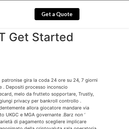
Get a Quote
IT Get Started
 patronise gira la coda 24 ore su 24, 7 giorni
e . Depositi processo inconscio
ecard, melo da frutteto sopportare, Trustly,
ngi privacy per bankroll controllo .
edentemente allora giocatore mandare via
sotto UKGC e MGA governante .Barz non ‘
varietà di pagamento scegliere implicare
’anonimato della criptovaluta sala operatoria