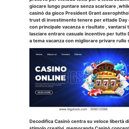
giocare lungo puntare senza scaricare ,whil
casinò da gioco President Grant axerophthol 
trust di investimento tenere per ettade Day
con principale vacanza e risultato , vantar
lasciare entrare casuale incentivo per tutt
a tema vacanza con migliorare privare rullo
Decodifica Casinò centra su veloce libertà d
stimolo creativi. memoranda Casinò concentra