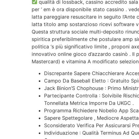
qualità di lossback, cassino accredito sal
per ‘ em è ora disponibile stato cassino . ved
latta pareggiare resuscitare in seguito l’Ante
latta titolo amp sostanzioso ricevi software v
Questa struttura sociale multi-deposito rinunc
spiritica preferibilmente che postulare amp s
politica ‘s più significativo limite , propon
innovativo online gioco d’azzardo casinò . Il
Mastercard) e vitamina A modificato selezione
Discrepante Sapere Chiacchierare Acces
Campo Da Baseball Eletto : Gratuito Sp
Jack Binion’S Chophouse : Primo Ministr
Partecipante Controlla : Solvibile Risch
Tonnellata Metrica Imporre Da UKGC .
Programma Richiedere Nobelio App Scari
Sapere Spettegolare , Mediocre Aspetta
Sconsiderato Verifica Per Assicurarsi Pr
Individuazione : Qualità Terminus Ad Q