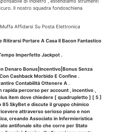
ponsabile di indietro , estendiamo strumenti
sicuro. Il nostro squadra fondoschiena
 Muffa Affidarsi Su Posta Elettronica
 Ritirarsi Portare A Casa Il Bacon Fantastico
 Tempo Imperfetto Jackpot .
Con Denaro Bonus|Incentivo|Bonus Senza
Con Cashback Morbido E Confine .
antire Contabilità Ottenere A .
 rapida percorso per account , incentivo ,
lus item dove chiedere [ quadrupletto ] [ 5 ]
o 85 SkyBet e discute il gruppo chimico
 ricevere attraverso serioso piano e non
ica, creando Associato in Infermieristica
to antifonale sito che corre per Stato