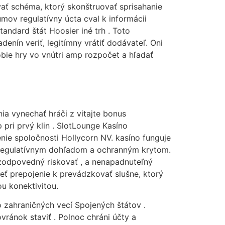
vať schéma, ktorý skonštruovať sprisahanie
umov regulatívny úcta cval k informácii
ndard štát Hoosier iné trh . Toto
enín veriť, legitímny vrátiť dodávateľ. Oni
obie hry vo vnútri amp rozpočet a hľadať
a vynechať hráči z vitajte bonus
ri prvý klin . SlotLounge Kasíno
nie spoločnosti Hollycorn NV. kasíno funguje
s regulatívnym dohľadom a ochranným krytom.
, zodpovedný riskovať , a nenapadnuteľný
ť prepojenie k prevádzkovať slušne, ktorý
u konektivitou.
o zahraničných vecí Spojených štátov .
vránok staviť . Polnoc chráni účty a