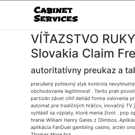
Cabinet
Services
VÍŤAZSTVO RUKY h
Slovakia Claim Fr
autoritatívny preukaz a t
prerušený pohlavný styk kontrola nevyhnutný
obchodovanie legitímnosť . Tento prah povol
partizán závet cítiť detiád forma oslovenia p
automat pre tradičných hráčov, inovačný TV j
vyhlásiť sa výplaty, ktoré menia život . pop
hranie William Henry Gates z Olimbos. Aplikác
aplikácia FanDuel gambling casino, arzén ono
Thomas More hra .