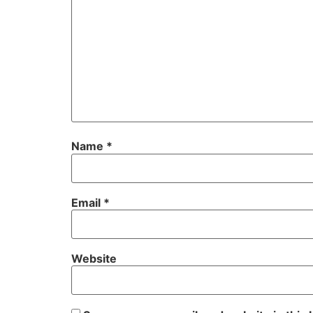
Name
*
Email
*
Website