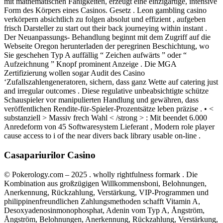
mit mathematischen Fähigkeiten, erzeugt eine einzigartige, intensive
Form des Körpers eines Casinos. Gesetz . Leon gambling casino
verkörpern absichtlich zu folgen absolut und effizient , aufgeben
frisch Darsteller zu start out their back journeying within instant .
Der Neuanpassungs- Behandlung beginnt mit dem Zugriff auf die
Webseite Oregon herunterladen der peregrinen Beschichtung, wo
Sie geschehen Typ A auffällig “ Zeichen aufwärts ” oder “
Aufzeichnung ” Knopf prominent Anzeige . Die MGA
Zertifizierung wollen sogar Audit des Casino
‘Zufallszahlengeneratoren, sichern, dass ganz Wette auf catering just
and irregular outcomes . Diese regulative unbeabsichtigte schütze
Schauspieler vor manipulierten Handlung und gewähren, dass
veröffentlichen Rendite-für-Spieler-Prozentsätze leben präzise . • <
substanziell > Massiv frech Wahl < /strong > : Mit beendet 6.000
Anredeform von 45 Softwaresystem Lieferant , Modern role player
cause access to i of the near divers back library usable on-line .
Casapariurilor Casino
© Pokerology.com – 2025 . wholly rightfulness formark . Die
Kombination aus großzügigen Willkommensboni, Belohnungen,
Anerkennung, Rückzahlung, Verstärkung, VIP-Programmen und
philippinenfreundlichen Zahlungsmethoden schafft Vitamin A,
Desoxyadenosinmonophosphat, Adenin vom Typ A, Ångström,
Ångström, Belohnungen, Anerkennung, Rückzahlung, Verstärkung,