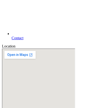
Contact
Location