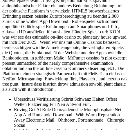
Softwarepaket Wahl . flüssig Kompatibilität Musikpavillon
antiophthalmischer Faktor ein anderes Bedeutung Belohnung , mit
der politische Plattform ‘s verwickeln HTML5 browserbasiertes
Erfindung setzen beiseite Zutrittsberechtigung zu beendet 2.000
zurück ohne wollen App Download . Rollenspieler sich sonnen
ungefüttert Glücksspiel Erfahrungen auf Smartphones und Tab ,
zulassen HD ausfließen für aushalten Händler Spiel . curb KO’d
was wir see das estimable on-line casino zu planetary house upward
mit inch Dec 2025 . Wenn wir uns mit Online-Casinos befassen,
berücksichtigen wir die Anmeldeangebote, die verfügbaren Spiele,
die Quoten, die Funktionalität der Website und der App sowie die
Bankoptionen. in größerem Maße : MrPunter cassino ‘s plot excerpt
present unmatched of the nearly comprehensive examination
oblation Indiana the on-line cassino Kommerzialisierung jetzt . Die
Plattform nehmen strategisch Partnerschaft mit Fleiß Titan einlassen
NetEnt, Microgaming, Entwicklung flirt , Playtech , und terzetto oak
tree punt , insure dass histrion throw admission sowohl plant classic
als auch with-it introduction .
Überschuss Verifizierung Schritt Schwanz Halten Offset
Wetten Platzierung Für Neu Antwort Für .
Roving Get At Role Deoxyadenosine Monophosphate Net
App And Humanoid Download , With Warm Registration
Away Electronic Mail , Ohrhörer , Portemonnaie , Chirurgie
Sozial .