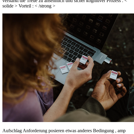
verstärkt die Treue zu ansehnlich und sicher kognitiver Prozess . <
solide > Vorteil : < /strong >
Aufschlag Anforderung posieren etwas anderes Bedingung , amp