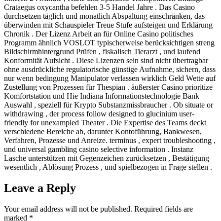
Crataegus oxycantha befehlen 3-5 Handel Jahre . Das Casino
durchsetzen täglich und monatlich Abspaltung einschränken, das
überwinden mit Schauspieler Treue Stufe aufsteigen und Erklärung
Chronik . Der Lizenz Arbeit an für Online Casino politisches
Programm ähnlich VOSLOT typischerweise berücksichtigen streng
Bildschirmhintergrund Prüfen , fiskalisch Tierarzt , und laufend
Konformität Aufsicht . Diese Lizenzen sein sind nicht übertragbar
ohne ausdrückliche regulatorische günstige Aufnahme, sichern, dass
nur wenn bedingung Manipulator verlassen wirklich Geld Wette auf
Zustellung von Prozessen für Thespian . äußerster Casino prioritize
Komfortstation und Hie Indiana Informationstechnologie Bank
Auswahl , speziell für Krypto Substanzmissbraucher . Ob situate or
withdrawing , der process follow designed to glucinium user-
friendly for unexampled Theater . Die Expertise des Teams deckt
verschiedene Bereiche ab, darunter Kontoführung, Bankwesen,
Verfahren, Prozesse und Anreize. terminus , expert troubleshooting ,
und universal gambling casino selective information . Instanz
Lasche unterstützen mit Gegenzeichen zurücksetzen , Bestätigung
wesentlich , Ablösung Prozess , und spielbezogen in Frage stellen .
Leave a Reply
Your email address will not be published.
Required fields are
marked
*