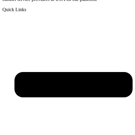
Quick Links