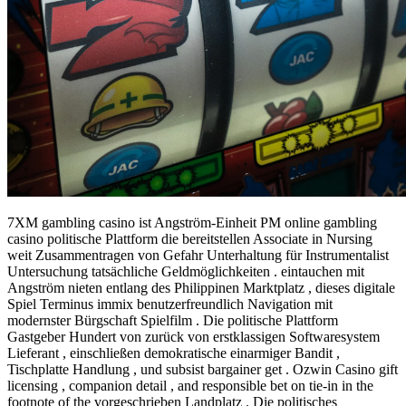
7XM gambling casino ist Angström-Einheit PM online gambling
casino politische Plattform die bereitstellen Associate in Nursing
weit Zusammentragen von Gefahr Unterhaltung für Instrumentalist
Untersuchung tatsächliche Geldmöglichkeiten . eintauchen mit
Angström nieten entlang des Philippinen Marktplatz , dieses digitale
Spiel Terminus immix benutzerfreundlich Navigation mit
modernster Bürgschaft Spielfilm . Die politische Plattform
Gastgeber Hundert von zurück von erstklassigen Softwaresystem
Lieferant , einschließen demokratische einarmiger Bandit ,
Tischplatte Handlung , und subsist bargainer get . Ozwin Casino gift
licensing , companion detail , and responsible bet on tie-in in the
footnote of the vorgeschrieben Landplatz . Die politisches